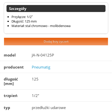
Szczegóły
Przyłącze: 1/2″
Długość: 125 mm
Materiał: stal chromowo - molibdenowa
Dodaj listy życzeń
model
JA-N-04125P
producent
Pneumatig
długość
125
[mm]
trzpień
1/2″
typ
przedłużki udarowe