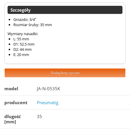
Szczegóły
Gniazdo: 3/4″
Rozmiar śruby: 35 mm
Wymiary nasadki:
L: 55 mm
D1: 52.5 mm
D2: 44 mm
E: 20 mm
Dodaj listy życzeń
model
JA-N-0535K
producent
Pneumatig
długość
35
[mm]