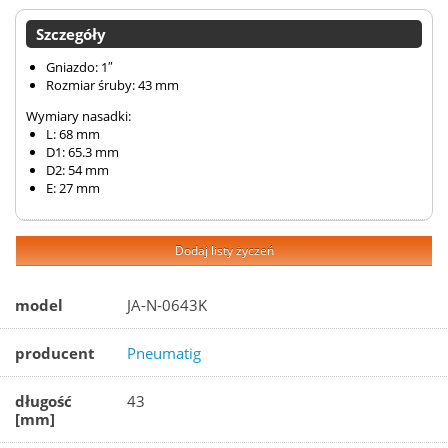
Szczegóły
Gniazdo: 1″
Rozmiar śruby: 43 mm
Wymiary nasadki:
L: 68 mm
D1: 65.3 mm
D2: 54 mm
E: 27 mm
Dodaj listy życzeń
model
JA-N-0643K
producent
Pneumatig
długość
43
[mm]