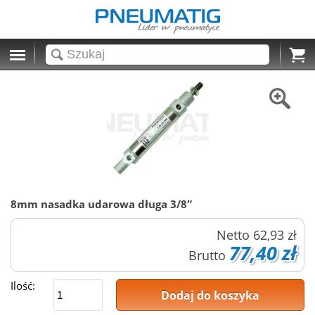
Cart
8mm nasadka udarowa długa 3/8″
Netto
62,93 zł
77,40 zł
Brutto
Ilość:
Dodaj do koszyka