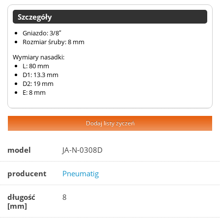
Szczegóły
Gniazdo: 3/8″
Rozmiar śruby: 8 mm
Wymiary nasadki:
L: 80 mm
D1: 13.3 mm
D2: 19 mm
E: 8 mm
Dodaj listy życzeń
model
JA-N-0308D
producent
Pneumatig
długość
8
[mm]