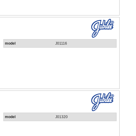
model
J01116
model
J01320