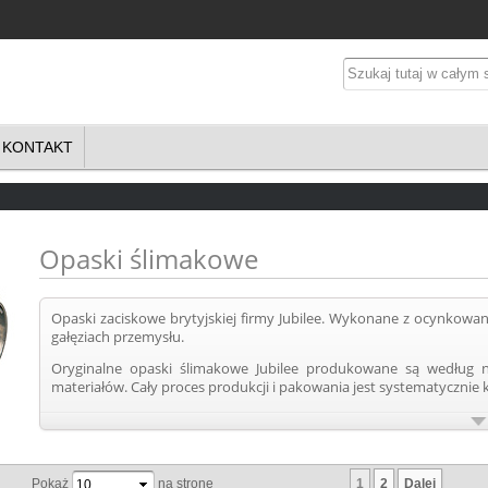
KONTAKT
Opaski ślimakowe
Opaski zaciskowe brytyjskiej firmy Jubilee. Wykonane z ocynkowane
gałęziach przemysłu.
Oryginalne opaski ślimakowe Jubilee produkowane są według na
materiałów. Cały proces produkcji i pakowania jest systematyczn
Ślimakowe opaski zaciskowe Jubilee posiadają certyfikat BS 5315 
rygorystycznych standardów jakościowych - oraz DIN3017 w celu z
Kolejnym standardem spełnianym przez opaski ślimakowe Jubile
1
2
Dalej
Engineers. Standard SAE J1508 określa wymogi przestrzenne dla 
Pokaż
na stronę