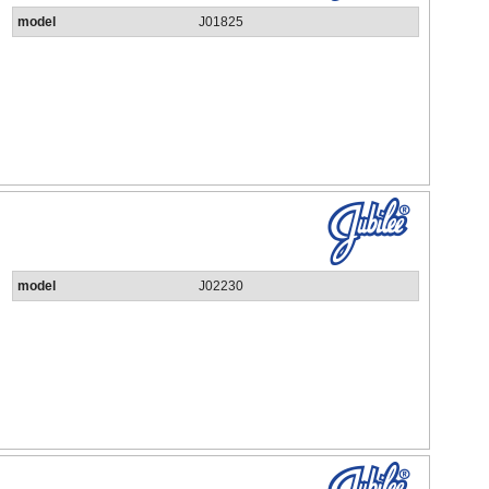
model
J01825
model
J02230