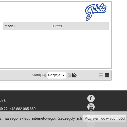
model
J03550
Sortuj wg
 37a
49 22
,
+48 882 085 669
eumatig.eu
Przyjąłem do wiadomości
z naszego sklepu internetowego. Szczegóły ich