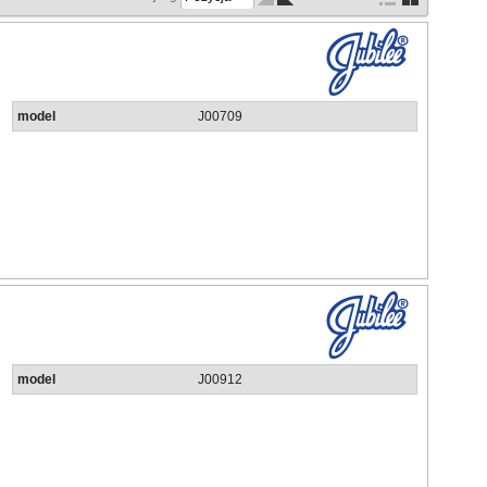
orze solnej (NSS) zgodnie z normą BS EN ISO 9227 2006. Testy
ej rozpyla się 5% roztwór NaCl o pH pomiędzy 6,5 a 7,2.
model
J00709
model
J00912