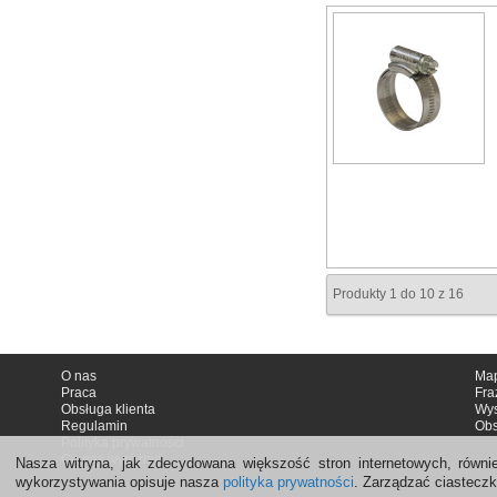
Produkty 1 do 10 z 16
O nas
Map
Praca
Fra
Obsługa klienta
Wy
Regulamin
Obs
Polityka prywatności
Co nas wyróżnia
Nasza witryna, jak zdecydowana większość stron internetowych, równi
wykorzystywania opisuje nasza
polityka prywatności
. Zarządzać ciastecz