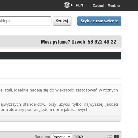
PLN
Zaloguj
Register:
EUR
USD
Szybkie zamówienie
Szukaj
j stali, idealnie nadają się do większości zastosowań w różnych
jwyższych standardów, przy użyciu tylko najwyższej jakości
ie kontrolowany pod względem norm jakościowych.
(British Standard) - uważany powszechnie za jeden z najbardziej
apewnienia standaryzacji wymiarowej.
e jest SAE - amerykańska organizacja Society of Automotive
różnego rodzaju opasek zaciskowych. Pozwala on projektantom w
Sortuj wg