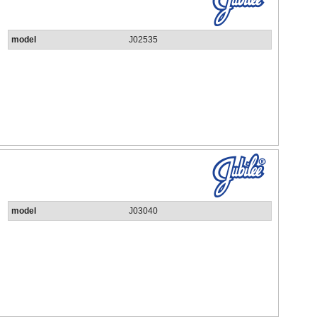
model
J02535
model
J03040