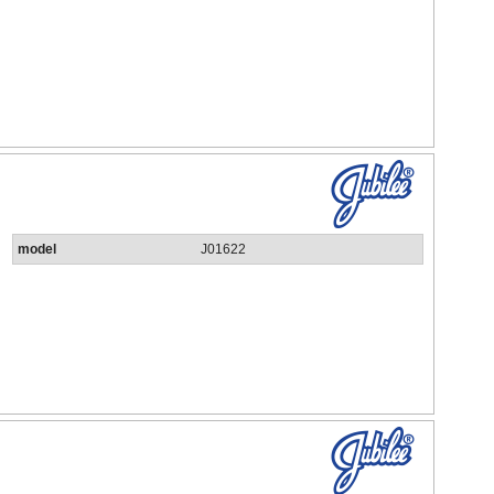
model
J01622