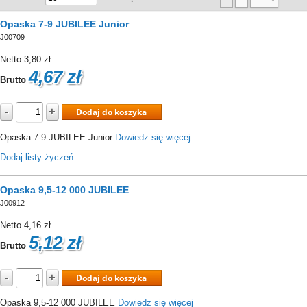
prosty sposób określić rodzaj zacisku.
Opaska 7-9 JUBILEE Junior
Opaski zaciskowe Jubilee są poddawane testom na korozję w kom
J00709
przeprowadza się w zamkniętej komorze w temperaturze 35°C, w któr
Netto
3,80 zł
4,67 zł
Brutto
-
+
Dodaj do koszyka
Opaska 7-9 JUBILEE Junior
Dowiedz się więcej
Dodaj listy życzeń
Opaska 9,5-12 000 JUBILEE
J00912
Netto
4,16 zł
5,12 zł
Brutto
-
+
Dodaj do koszyka
Opaska 9,5-12 000 JUBILEE
Dowiedz się więcej