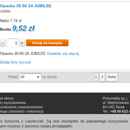
Opaska 35-50 2A JUBILEE
J03550
Netto
7,74 zł
9,52 zł
Brutto
-
+
Dodaj do koszyka
Opaska 35-50 2A JUBILEE
Dowiedz się więcej
Dodaj listy życzeń
1
2
Dalej
Pokaż
na stronę
a strony
Pneumatig sp. j.
zy wyszukiwania
ul. Wejherowska
szukiwanie zaawansowane
84-240
,
Reda
ługa zamówień i reklamacji
Tel.:
+48 58 622 
E-mail:
sklep@pn
eż korzysta z ciasteczek. Są one niezbędne do poprawnego korzystania 
kami możesz z poziomu swojej przeglądarki.
© 2017 Pneumatig. All Rights Reserved.