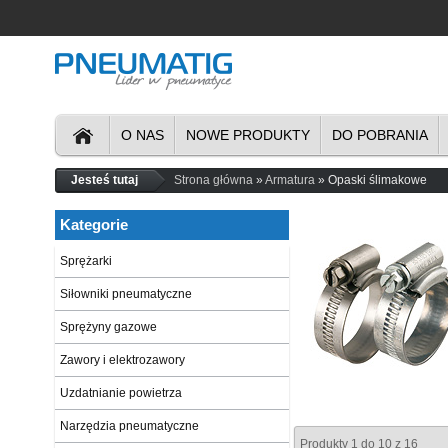
O NAS
NOWE PRODUKTY
DO POBRANIA
Jesteś tutaj
Strona główna
Armatura
Opaski ślimakowe
Kategorie
Sprężarki
Siłowniki pneumatyczne
Sprężyny gazowe
Zawory i elektrozawory
Uzdatnianie powietrza
Narzędzia pneumatyczne
Produkty 1 do 10 z 16