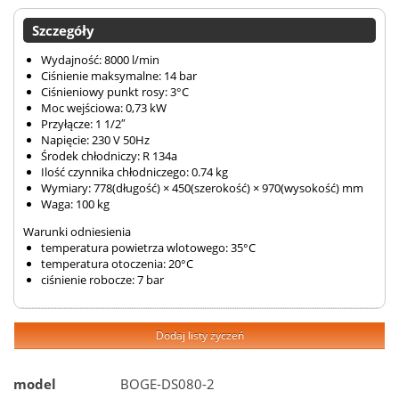
Szczegóły
Wydajność: 8000 l/min
Ciśnienie maksymalne: 14 bar
Ciśnieniowy punkt rosy: 3°C
Moc wejściowa: 0,73 kW
Przyłącze: 1 1/2″
Napięcie: 230 V 50Hz
Środek chłodniczy: R 134a
Ilość czynnika chłodniczego: 0.74 kg
Wymiary: 778(długość) × 450(szerokość) × 970(wysokość) mm
Waga: 100 kg
Warunki odniesienia
temperatura powietrza wlotowego: 35°C
temperatura otoczenia: 20°C
ciśnienie robocze: 7 bar
Dodaj listy życzeń
model
BOGE-DS080-2