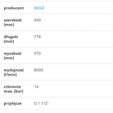
producent
BOGE
szerokość
450
[mm]
długość
778
[mm]
wysokość
970
[mm]
wydajność
8000
[l/min]
ciśnienie
14
max. [bar]
przyłącze
G 1 1/2″