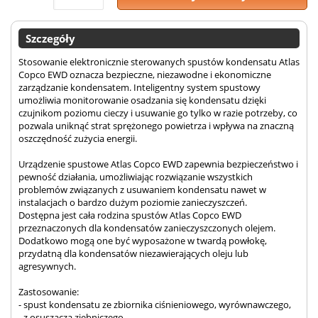
Szczegóły
Stosowanie elektronicznie sterowanych spustów kondensatu Atlas
Copco EWD oznacza bezpieczne, niezawodne i ekonomiczne
zarządzanie kondensatem. Inteligentny system spustowy
umożliwia monitorowanie osadzania się kondensatu dzięki
czujnikom poziomu cieczy i usuwanie go tylko w razie potrzeby, co
pozwala uniknąć strat sprężonego powietrza i wpływa na znaczną
oszczędność zużycia energii.
Urządzenie spustowe Atlas Copco EWD zapewnia bezpieczeństwo i
pewność działania, umożliwiając rozwiązanie wszystkich
problemów związanych z usuwaniem kondensatu nawet w
instalacjach o bardzo dużym poziomie zanieczyszczeń.
Dostępna jest cała rodzina spustów Atlas Copco EWD
przeznaczonych dla kondensatów zanieczyszczonych olejem.
Dodatkowo mogą one być wyposażone w twardą powłokę,
przydatną dla kondensatów niezawierających oleju lub
agresywnych.
Zastosowanie:
- spust kondensatu ze zbiornika ciśnieniowego, wyrównawczego,
- z osuszacza ziebniczego,