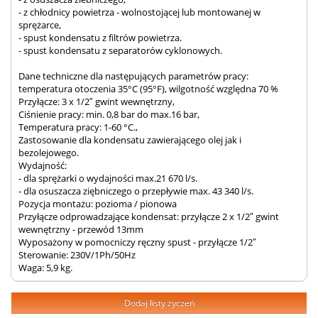
- z chłodnicy powietrza - wolnostojącej lub montowanej w
sprężarce,
- spust kondensatu z filtrów powietrza.
- spust kondensatu z separatorów cyklonowych.
Dane techniczne dla następujących parametrów pracy:
temperatura otoczenia 35°C (95°F), wilgotność względna 70 %
Przyłącze: 3 x 1/2″ gwint wewnętrzny,
Ciśnienie pracy: min. 0,8 bar do max.16 bar,
Temperatura pracy: 1-60 °C.,
Zastosowanie dla kondensatu zawierającego olej jak i
bezolejowego.
Wydajność:
- dla sprężarki o wydajności max.21 670 l/s.
- dla osuszacza ziębniczego o przepływie max. 43 340 l/s.
Pozycja montażu: pozioma / pionowa
Przyłącze odprowadzające kondensat: przyłącze 2 x 1/2″ gwint
wewnętrzny - przewód 13mm
Wyposażony w pomocniczy ręczny spust - przyłącze 1/2″
Sterowanie: 230V/1Ph/50Hz
Waga: 5,9 kg.
Dodaj listy życzeń