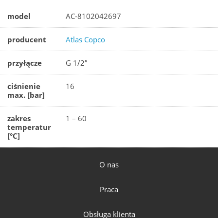
model
AC-8102042697
producent
Atlas Copco
przyłącze
G 1/2″
ciśnienie
16
max. [bar]
zakres
1 – 60
temperatur
[°C]
O nas
Praca
Obsługa klienta