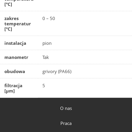
[°C]
zakres
0 – 50
temperatur
[°C]
instalacja
pion
manometr
Tak
obudowa
grivory (PA66)
filtracja
5
[µm]
O nas
Praca