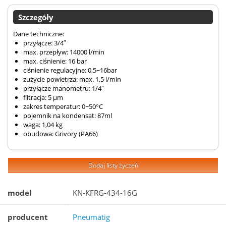
Szczegóły
Dane techniczne:
przyłącze: 3/4″
max. przepływ: 14000 l/min
max. ciśnienie: 16 bar
ciśnienie regulacyjne: 0,5~16bar
zużycie powietrza: max. 1,5 l/min
przyłącze manometru: 1/4″
filtracja: 5 µm
zakres temperatur: 0~50°C
pojemnik na kondensat: 87ml
waga: 1,04 kg
obudowa: Grivory (PA66)
Dodaj listy życzeń
model
KN-KFRG-434-16G
producent
Pneumatig