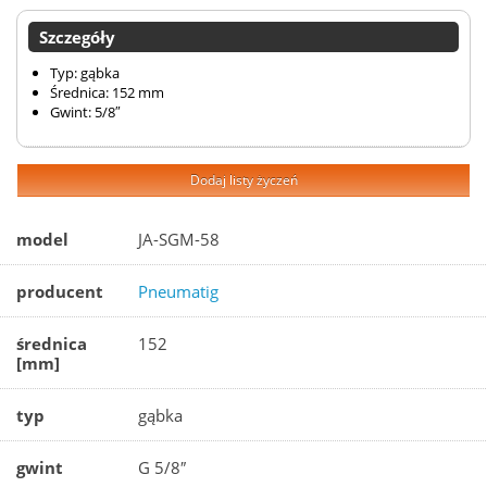
Szczegóły
Typ: gąbka
Średnica: 152 mm
Gwint: 5/8″
Dodaj listy życzeń
model
JA-SGM-58
producent
Pneumatig
średnica
152
[mm]
typ
gąbka
gwint
G 5/8″