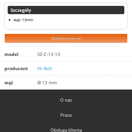
Szczegóły
wąż: 13mm
Dodaj listy życzeń
model
SZ-C-13-13
producent
Hi-Tech
wąż
Ø 13 mm
O nas
Praca
Obsługa klienta