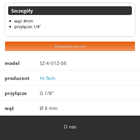
Szczegóły
wąż: 8mm
przyłącze: 1/8″
Dodaj listy życzeń
model
SZ-K-01Z-08
producent
Hi-Tech
przyłącze
G 1/8″
wąż
Ø 8 mm
O nas