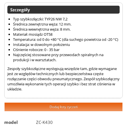
Szczegóły
Typ szybkozłączki: TYP26 NW 7,2
Średnica zewnętrzna węża: 12 mm.
Średnica wewnętrzna węża: 8 mm.
Materiał: mosiądz OT58
Temperatura: od 0 do +80 °C (dla suchego powietrza od -20 °C)
Instalacja: w dowolnym położeniu
Ciśnienie robocze: 0 - 35 bar
Najczęściej stosowane przy przewodach spiralnych na
produkcji i w warsztatach.
Zespoły szybkozłączne występują wszędzie tam, gdzie wymagane
jest ze względów technicznych lub bezpieczeństwa częste
rozłączanie części obwodu pneumatycznego. Zespół szybkozłączny
umożliwia wykonanie tych operacji szybko i bez strat ciśnienia w
układzie.
Dodaj listy życzeń
model
ZC-K430