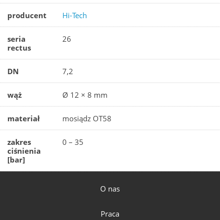
producent
Hi-Tech
seria
26
rectus
DN
7,2
wąż
Ø 12 × 8 mm
materiał
mosiądz OT58
zakres
0 – 35
ciśnienia
[bar]
O nas
Praca