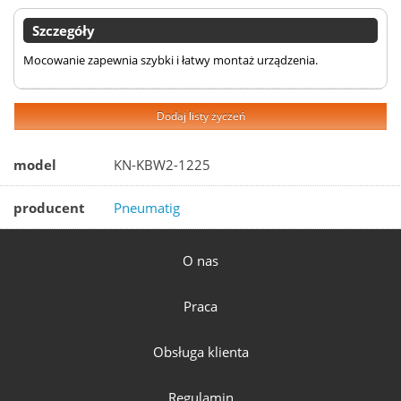
Szczegóły
Mocowanie zapewnia szybki i łatwy montaż urządzenia.
Dodaj listy życzeń
model
KN-KBW2-1225
producent
Pneumatig
O nas
Praca
Obsługa klienta
Regulamin