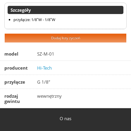
Szczegóły
przyłącze: 1/8″W - 1/8″W
Dodaj listy życzeń
model
SZ-M-01
producent
Hi-Tech
przyłącze
G 1/8″
rodzaj
wewnętrzny
gwintu
O nas