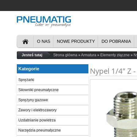
O NAS
NOWE PRODUKTY
DO POBRANIA
Jesteś tutaj
Strona główna
Armatura
Elementy złączne
N
Nypel 1/4″ Z -
Kategorie
Sprężarki
Siłowniki pneumatyczne
Sprężyny gazowe
Zawory i elektrozawory
Uzdatnianie powietrza
Narzędzia pneumatyczne