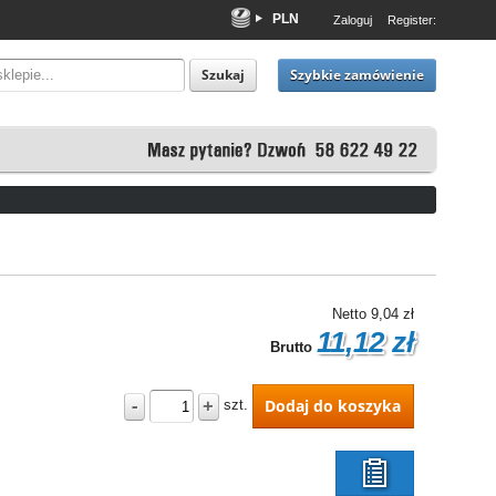
PLN
Zaloguj
Register:
EUR
USD
Szybkie zamówienie
Szukaj
Netto
9,04 zł
11,12 zł
Brutto
-
+
Dodaj do koszyka
szt.