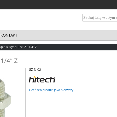
KONTAKT
yple
Nypel 1/4″ Z - 1/4″ Z
 1/4″ Z
SZ-N-02
Oceń ten produkt jako pierwszy