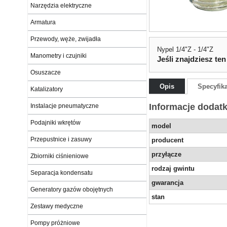
Narzędzia elektryczne
Armatura
Przewody, węże, zwijadła
Nypel 1/4"Z - 1/4"Z
Manometry i czujniki
Jeśli znajdziesz ten
Osuszacze
Opis
Specyfik
Katalizatory
Informacje dodat
Instalacje pneumatyczne
Podajniki wkrętów
model
Przepustnice i zasuwy
producent
przyłącze
Zbiorniki ciśnieniowe
rodzaj gwintu
Separacja kondensatu
gwarancja
Generatory gazów obojętnych
stan
Zestawy medyczne
Pompy próżniowe