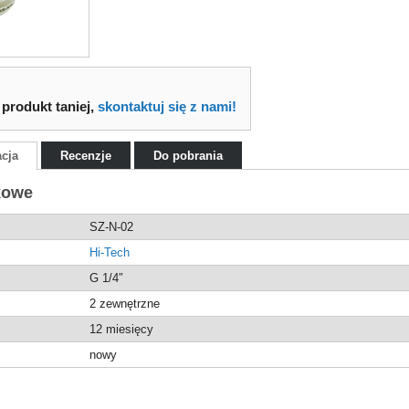
 produkt taniej,
skontaktuj się z nami!
acja
Recenzje
Do pobrania
kowe
SZ-N-02
Hi-Tech
G 1/4″
2 zewnętrzne
12 miesięcy
nowy