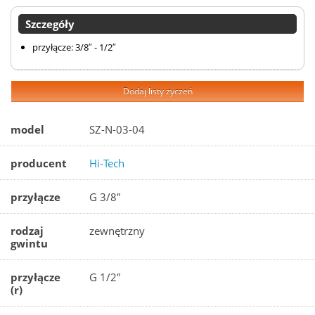
Szczegóły
przyłącze: 3/8″ - 1/2″
Dodaj listy życzeń
model
SZ-N-03-04
producent
Hi-Tech
przyłącze
G 3/8″
rodzaj
zewnętrzny
gwintu
przyłącze
G 1/2″
(r)