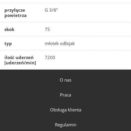
przyłącze
G 3/8″
powietrza
skok
75
typ
młotek odbijak
ilość uderzeń
7200
[uderzeń/min]
O nas
Praca
Obsługa klienta
Regulamin