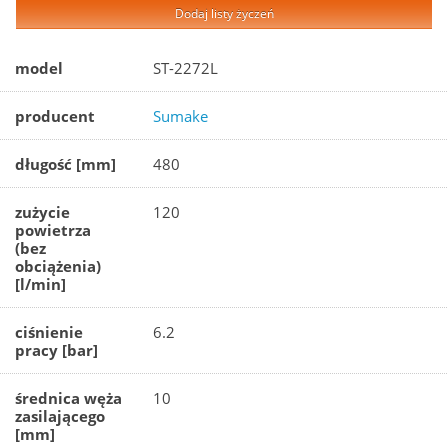
Dodaj listy życzeń
model
ST-2272L
producent
Sumake
długość [mm]
480
zużycie
120
powietrza
(bez
obciążenia)
[l/min]
ciśnienie
6.2
pracy [bar]
średnica węża
10
zasilającego
[mm]