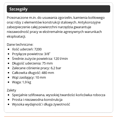
Szczegóły
Przeznaczone m.in. do usuwania zgorzelin, kamienia kotłowego
oraz rdzy z elementów konstrukcji stalowych. Antykorozyjne
zabezpieczenie całej powierzchni narzędzia gwarantuje
niezawodność pracy w ekstremalnie agresywnych warunkach
eksploatacji.
Dane techniczne:
Ilość uderzeń: 7200
Przyłącze powietrza: 3/8″
Średnie zużycie powietrza: 120 l/min
Długość uderzenia: 75 mm
Zalecane ciśnienie pracy: 6,2 bar
Całkowita długość: 480 mm
Wąż zasilający: 10 mm
Waga: 1,9 kg
Zalety
Specjalnie szlifowana, wysokiej twardości końcówka robocza
Prosta i niezawodna konstrukcja
Wysoka wydajność i długa żywotność