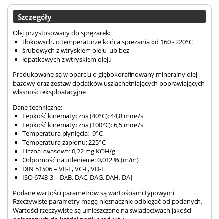
Szczegóły
Olej przystosowany do sprężarek:
tłokowych, o temperaturze końca sprężania od 160 - 220°C
śrubowych z wtryskiem oleju lub bez
łopatkowych z wtryskiem oleju
Produkowane są w oparciu o głębokorafinowany mineralny olej
bazowy oraz zestaw dodatków uszlachetniających poprawiających
własności eksploatacyjne
Dane techniczne:
Lepkość kinematyczna (40°C): 44,8 mm²/s
Lepkość kinematyczna (100°C): 6,5 mm²/s
Temperatura płynięcia: -9°C
Temperatura zapłonu: 225°C
Liczba kwasowa: 0,22 mg KOH/g
Odporność na utlenienie: 0,012 % (m/m)
DIN 51506 – VB-L, VC-L, VD-L
ISO 6743-3 – DAB, DAC, DAG, DAH, DAJ
Podane wartości parametrów są wartościami typowymi.
Rzeczywiste parametry mogą nieznacznie odbiegać od podanych.
Wartości rzeczywiste są umieszczane na świadectwach jakości