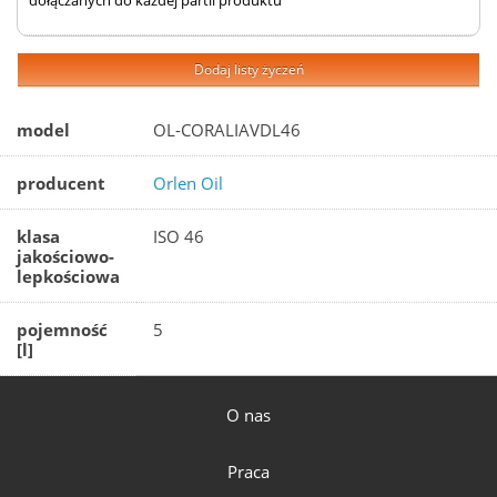
dołączanych do każdej partii produktu
Dodaj listy życzeń
model
OL-CORALIAVDL46
producent
Orlen Oil
klasa
ISO 46
jakościowo-
lepkościowa
pojemność
5
[l]
O nas
Praca