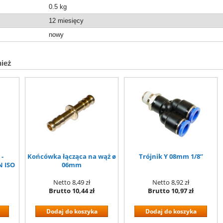
0.5
kg
12 miesięcy
nowy
nież
 -
Końcówka łącząca na wąż ø
Trójnik Y 08mm 1/8”
N ISO
06mm
Netto
8,49 zł
Netto
8,92 zł
Brutto
10,44 zł
Brutto
10,97 zł
Dodaj do koszyka
Dodaj do koszyka