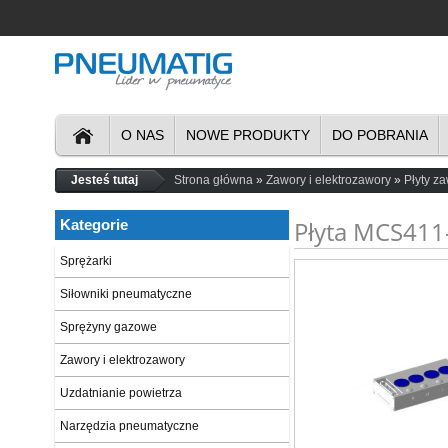
O NAS
NOWE PRODUKTY
DO POBRANIA
Jesteś tutaj
Strona główna
Zawory i elektrozawory
Płyty z
Płyta MCS411
Kategorie
Sprężarki
Siłowniki pneumatyczne
Sprężyny gazowe
Zawory i elektrozawory
Uzdatnianie powietrza
Narzędzia pneumatyczne