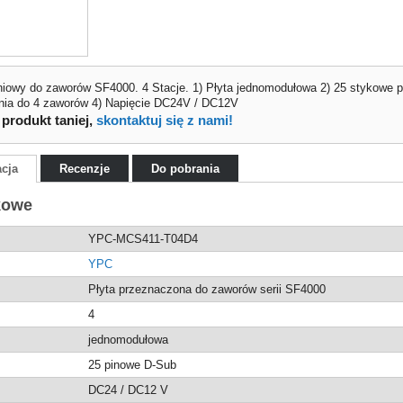
iowy do zaworów SF4000. 4 Stacje. 1) Płyta jednomodułowa 2) 25 stykowe 
enia do 4 zaworów 4) Napięcie DC24V / DC12V
 produkt taniej,
skontaktuj się z nami!
acja
Recenzje
Do pobrania
kowe
YPC-MCS411-T04D4
YPC
Płyta przeznaczona do zaworów serii SF4000
4
jednomodułowa
25 pinowe D-Sub
DC24 / DC12 V