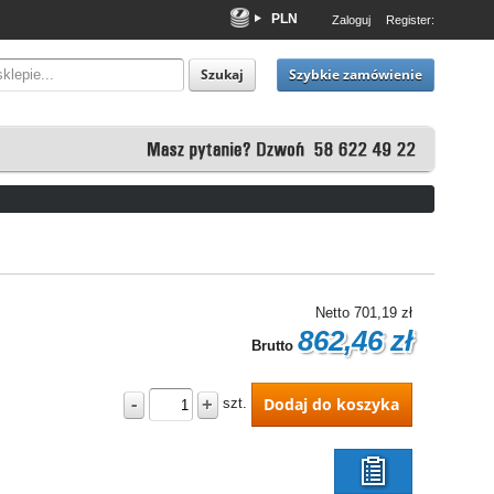
PLN
Zaloguj
Register:
EUR
USD
Szybkie zamówienie
Szukaj
Netto
701,19 zł
862,46 zł
Brutto
-
+
Dodaj do koszyka
szt.