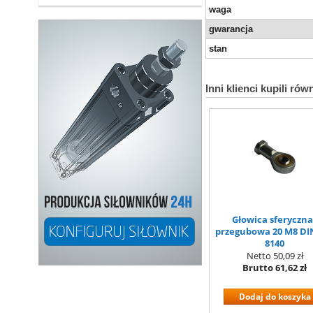
waga
gwarancja
stan
Inni klienci kupili rów
Głowica sferyczna
przegubowa 20 M8 DI
8140
Netto
50,09 zł
Brutto
61,62 zł
Dodaj do koszyka