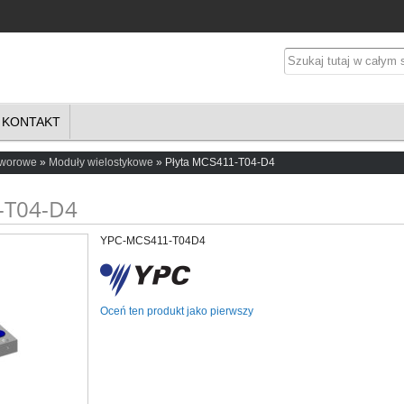
KONTAKT
aworowe
Moduły wielostykowe
Płyta MCS411-T04-D4
-T04-D4
YPC-MCS411-T04D4
Oceń ten produkt jako pierwszy