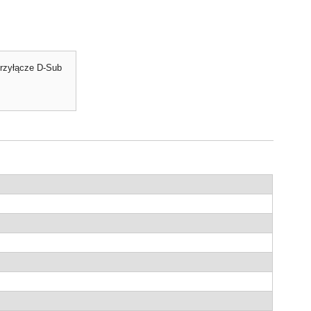
listy
życzeń
przyłącze D-Sub