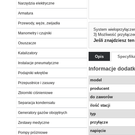
Narzędzia elektryczne
Armatura
Przewody, węże, zwijadła
System wieloprzyłączen
Manometry i czujniki
3) Możliwość przyłącz
Jeśli znajdziesz ten
Osuszacze
Katalizatory
Opis
Specyfik
Instalacje pneumatyczne
Informacje dodat
Podajniki wkrętów
model
Przepustnice i zasuwy
producent
Zbiorniki ciśnieniowe
do zaworów
Separacja kondensatu
ilość stacji
Generatory gazów obojętnych
typ
przyłącze
Zestawy medyczne
napięcie
Pompy próżniowe