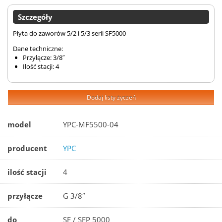
Szczegóły
Płyta do zaworów 5/2 i 5/3 serii SF5000
Dane techniczne:
Przyłącze: 3/8″
Ilość stacji: 4
Dodaj listy życzeń
model
YPC-MF5500-04
producent
YPC
ilość stacji
4
przyłącze
G 3/8″
do
SF / SFP 5000