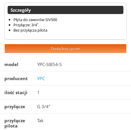
Szczegóły
Płyta do zaworów SIV500
Przyłącze: 3/4″
Bez przyłącza pilota
Dodaj listy życzeń
model
YPC-SIB54-S
producent
YPC
ilość stacji
1
przyłącze
G 3/4″
przyłącze
Tak
pilota