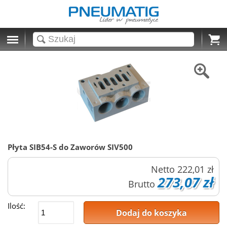
Cart
Płyta SIB54-S do Zaworów SIV500
Netto
222,01 zł
273,07 zł
Brutto
Ilość:
Dodaj do koszyka