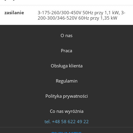
zasilanie
3-175-260/300-450V 50Hz przy 1,1 kW, 3-
200-300/346-520V 60Hz przy 1,35 kW
O nas
Praca
Obsługa klienta
Regulamin
Polityka prywatności
Co nas wyróżnia
tel.
+48 58 622 49 22