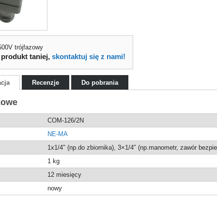
00V trójfazowy
 produkt taniej,
skontaktuj się z nami!
acja
Recenzje
Do pobrania
kowe
COM-126/2N
NE-MA
1x1/4″ (np.do zbiornika), 3×1/4″ (np.manometr, zawór bezpi
1
kg
12 miesięcy
nowy