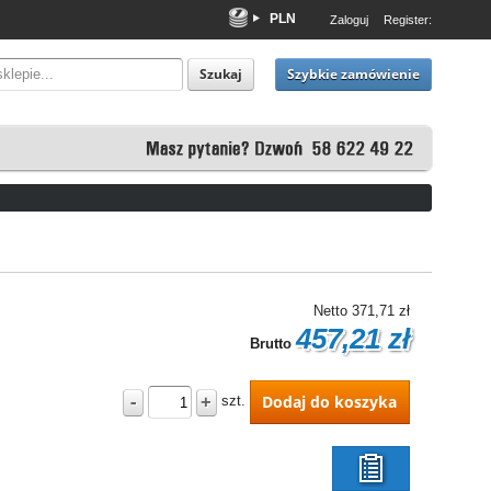
PLN
Zaloguj
Register:
EUR
USD
Szybkie zamówienie
Szukaj
Netto
371,71 zł
457,21 zł
Brutto
-
+
Dodaj do koszyka
szt.