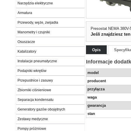
Narzędzia elektryczne
Armatura
Przewody, węże, zwijadła
Presostat NEMA 380V-5
Manometry i czujniki
Jeśli znajdziesz ten
Osuszacze
Opis
Specyfik
Katalizatory
Informacje dodat
Instalacje pneumatyczne
Podajniki wkrętów
model
Przepustnice i zasuwy
producent
przyłącza
Zbiorniki ciśnieniowe
waga
Separacja kondensatu
gwarancja
Generatory gazów obojętnych
stan
Zestawy medyczne
Pompy próżniowe