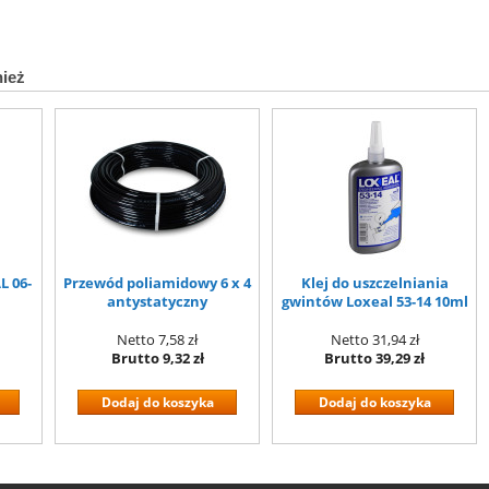
nież
L 06-
Przewód poliamidowy 6 x 4
Klej do uszczelniania
antystatyczny
gwintów Loxeal 53-14 10ml
Netto
7,58 zł
Netto
31,94 zł
Brutto
9,32 zł
Brutto
39,29 zł
Dodaj do koszyka
Dodaj do koszyka