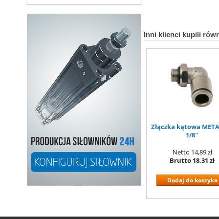
Inni klienci kupili rów
Złączka kątowa META
1/8″
Netto
14,89 zł
Brutto
18,31 zł
Dodaj do koszyka