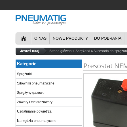
O NAS
NOWE PRODUKTY
DO POBRANIA
Jesteś tutaj
Strona główna
Sprężarki
Akcesoria do sprężar
Presostat NE
Kategorie
Sprężarki
Siłowniki pneumatyczne
Sprężyny gazowe
Zawory i elektrozawory
Uzdatnianie powietrza
Narzędzia pneumatyczne