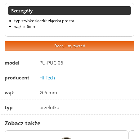
Szczegóły
typ szybkozłączki: złączka prosta
wąż: ⌀ 6mm
Dodaj listy życzeń
model
PU-PUC-06
producent
Hi-Tech
wąż
Ø 6 mm
typ
przelotka
Zobacz także