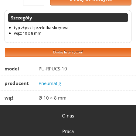
Szczegóły
typ złączki: przelotka skręcana
wąż: 10 x 8 mm
Dodaj listy życzeń
model
PU-RPUCS-10
producent
Pneumatig
wąż
Ø 10 × 8 mm
O nas
Praca