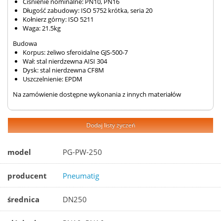
Ciśnienie nominalne: PN10, PN16
Długość zabudowy: ISO 5752 krótka, seria 20
Kołnierz górny: ISO 5211
Waga: 21.5kg
Budowa
Korpus: żeliwo sferoidalne GJS-500-7
Wał: stal nierdzewna AISI 304
Dysk: stal nierdzewna CF8M
Uszczelnienie: EPDM
Na zamówienie dostępne wykonania z innych materiałów
Dodaj listy życzeń
model
PG-PW-250
producent
Pneumatig
średnica
DN250