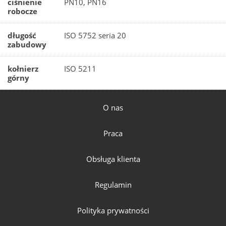
ciśnienie
PN10, PN16
robocze
długość
ISO 5752 seria 20
zabudowy
kołnierz
ISO 5211
górny
O nas
Praca
Obsługa klienta
Regulamin
Polityka prywatności