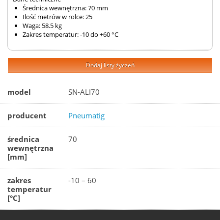
Średnica wewnętrzna: 70 mm
Ilość metrów w rolce: 25
Waga: 58.5 kg
Zakres temperatur: -10 do +60 °C
Dodaj listy życzeń
model
SN-ALI70
producent
Pneumatig
średnica
70
wewnętrzna
[mm]
zakres
-10 – 60
temperatur
[°C]