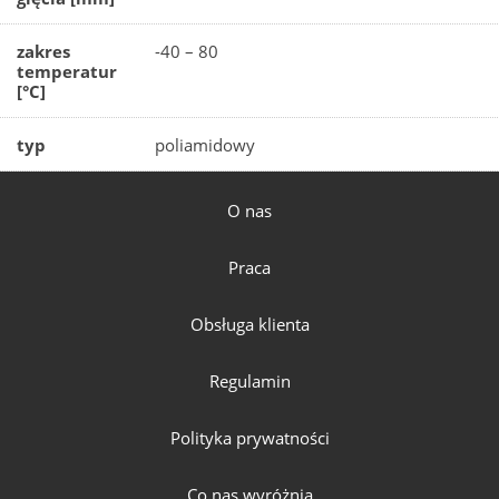
zakres
-40 – 80
temperatur
[°C]
typ
poliamidowy
O nas
Praca
Obsługa klienta
Regulamin
Polityka prywatności
Co nas wyróżnia