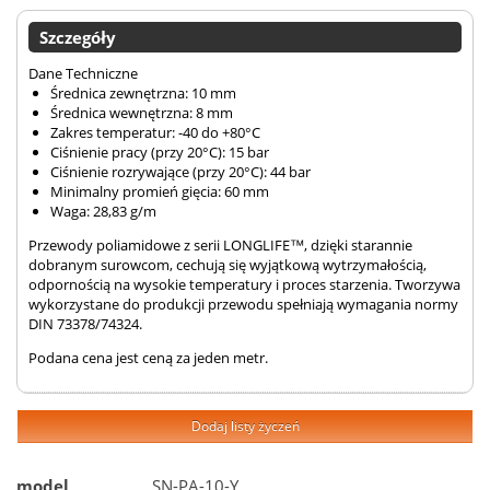
Szczegóły
Dane Techniczne
Średnica zewnętrzna: 10 mm
Średnica wewnętrzna: 8 mm
Zakres temperatur: -40 do +80°C
Ciśnienie pracy (przy 20°C): 15 bar
Ciśnienie rozrywające (przy 20°C): 44 bar
Minimalny promień gięcia: 60 mm
Waga: 28,83 g/m
Przewody poliamidowe z serii LONGLIFE™, dzięki starannie
dobranym surowcom, cechują się wyjątkową wytrzymałością,
odpornością na wysokie temperatury i proces starzenia. Tworzywa
wykorzystane do produkcji przewodu spełniają wymagania normy
DIN 73378/74324.
Podana cena jest ceną za jeden metr.
Dodaj listy życzeń
model
SN-PA-10-Y