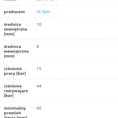
producent
Hi-Tech
średnica
10
zewnętrzna
[mm]
średnica
8
wewnętrzna
[mm]
ciśnienie
15
pracy [bar]
ciśnienie
44
rozrywające
[bar]
minimalny
60
promień
gięcia [mm]