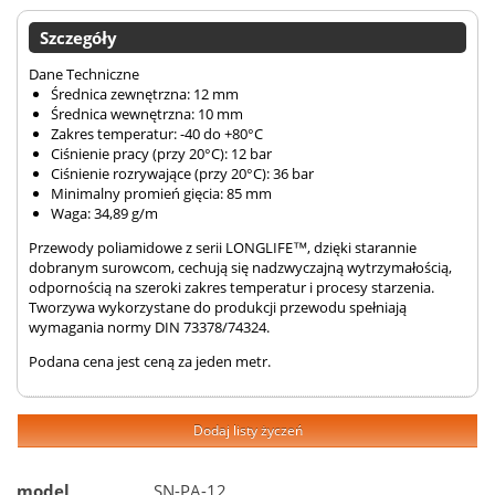
Szczegóły
Dane Techniczne
Średnica zewnętrzna: 12 mm
Średnica wewnętrzna: 10 mm
Zakres temperatur: -40 do +80°C
Ciśnienie pracy (przy 20°C): 12 bar
Ciśnienie rozrywające (przy 20°C): 36 bar
Minimalny promień gięcia: 85 mm
Waga: 34,89 g/m
Przewody poliamidowe z serii LONGLIFE™, dzięki starannie
dobranym surowcom, cechują się nadzwyczajną wytrzymałością,
odpornością na szeroki zakres temperatur i procesy starzenia.
Tworzywa wykorzystane do produkcji przewodu spełniają
wymagania normy DIN 73378/74324.
Podana cena jest ceną za jeden metr.
Dodaj listy życzeń
model
SN-PA-12