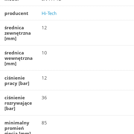
producent
Hi-Tech
średnica
12
zewnętrzna
[mm]
średnica
10
wewnętrzna
[mm]
ciśnienie
12
pracy [bar]
ciśnienie
36
rozrywające
[bar]
minimalny
85
promień
gięcia [mm]