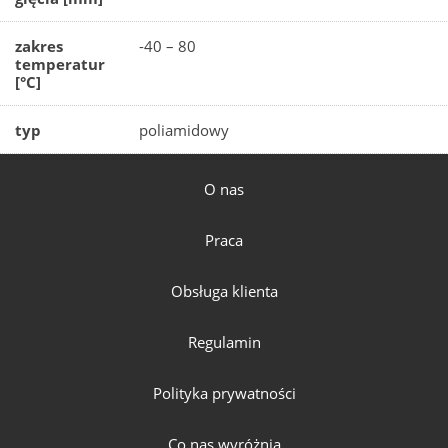
zakres
-40 – 80
temperatur
[°C]
typ
poliamidowy
O nas
Praca
Obsługa klienta
Regulamin
Polityka prywatności
Co nas wyróżnia