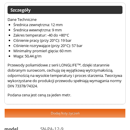
Szczegóły
Dane Techniczne
Średnica zewnętrzna: 12 mm
Średnica wewnętrzna: 9 mm
Zakres temperatur: -40 do +80°C
Ciśnienie pracy (przy 20°C): 19 bar
Ciśnienie rozrywające (przy 20°C): 57 bar
Minimalny promień gięcia: 60 mm
Waga: 50,44 g/m
Przewody poliamidowe z serii LONGLIFE™, dzięki starannie
dobranym surowcom, cechują się wyjątkową wytrzymałością,
odpornością na wysokie temperatury i proces starzenia. Tworzywa
wykorzystane do produkcji przewodu spełniają wymagania normy
DIN 73378/74324.
Podana cena jest ceną za jeden metr.
Dodaj listy życzeń
model
SN-PA-12-9