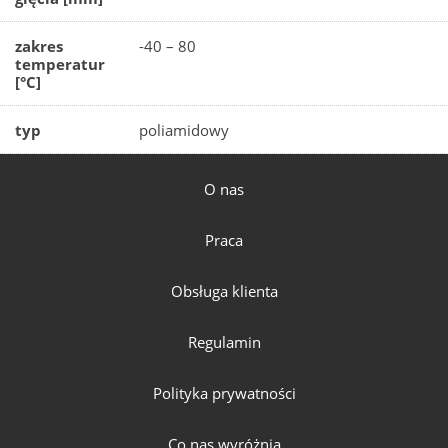
zakres
-40 – 80
temperatur
[°C]
typ
poliamidowy
O nas
Praca
Obsługa klienta
Regulamin
Polityka prywatności
Co nas wyróżnia