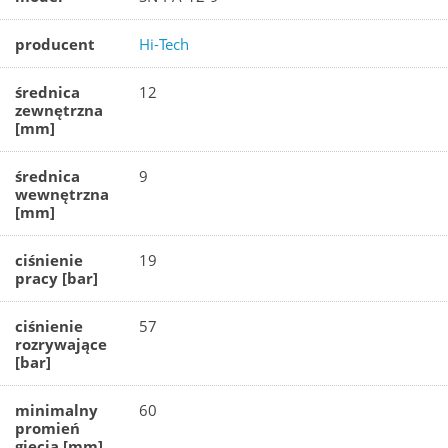
producent
Hi-Tech
średnica
12
zewnętrzna
[mm]
średnica
9
wewnętrzna
[mm]
ciśnienie
19
pracy [bar]
ciśnienie
57
rozrywające
[bar]
minimalny
60
promień
gięcia [mm]