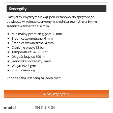
Szczegóły
Elastyczny i wytrzymały wąż poliuretanowy do sprężonego
powietrza w kolorze czerwonym, średnica zewnętrzna
6 mm
,
średnica wewnętrzna:
4 mm
.
Minimalny promień gięcia: 30 mm
Średnica zewnętrzna: 6 mm
Średnica wewnętrzna: 4 mm
Ciśnienie pracy: 13 bar
Temperatura: -40 - +60°C
Długość krążka: 100 m
Jednostka sprzedaży: metr
Waga: 19,47 g/m
Kolor: czerwony
Podana cena jest ceną za jeden metr.
Dodaj listy życzeń
model
SN-PU-R-06