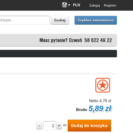
PLN
Zaloguj
Register:
EUR
USD
Szybkie zamówienie
Szukaj
Netto
4,79 zł
5,89 zł
Brutto
-
+
Dodaj do koszyka
m