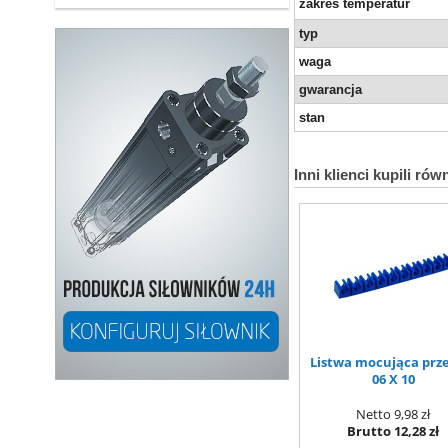
zakres temperatur
typ
waga
gwarancja
stan
Inni klienci kupili rów
Listwa mocująca prz
06 X 10
Netto
9,98 zł
Brutto
12,28 zł