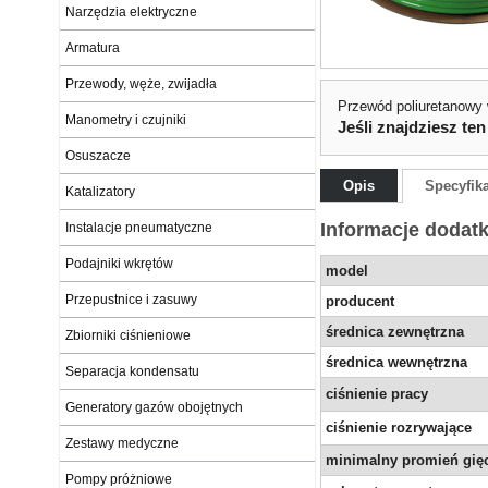
Narzędzia elektryczne
Armatura
Przewody, węże, zwijadła
Przewód poliuretanowy
Manometry i czujniki
Jeśli znajdziesz ten
Osuszacze
Opis
Specyfik
Katalizatory
Informacje dodat
Instalacje pneumatyczne
Podajniki wkrętów
model
Przepustnice i zasuwy
producent
średnica zewnętrzna
Zbiorniki ciśnieniowe
średnica wewnętrzna
Separacja kondensatu
ciśnienie pracy
Generatory gazów obojętnych
ciśnienie rozrywające
Zestawy medyczne
minimalny promień gię
Pompy próżniowe