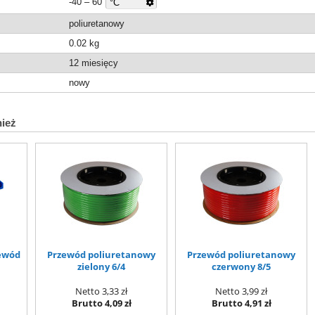
-40 – 60
poliuretanowy
0.02
kg
12 miesięcy
nowy
nież
ewód
Przewód poliuretanowy
Przewód poliuretanowy
zielony 6/4
czerwony 8/5
Netto
3,33 zł
Netto
3,99 zł
Brutto
4,09 zł
Brutto
4,91 zł