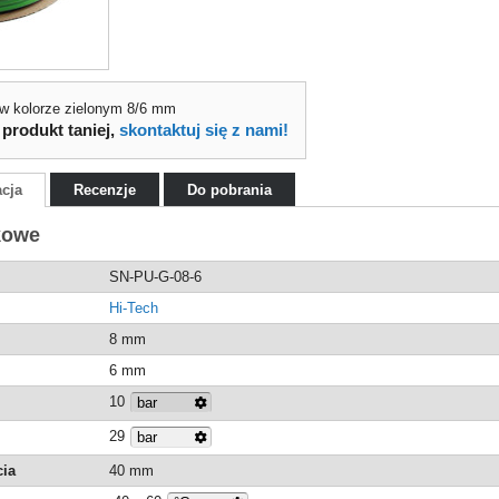
 w kolorze zielonym 8/6 mm
 produkt taniej,
skontaktuj się z nami!
acja
Recenzje
Do pobrania
kowe
SN-PU-G-08-6
Hi-Tech
8 mm
6 mm
10
29
cia
40 mm