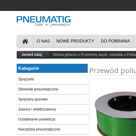
O NAS
NOWE PRODUKTY
DO POBRANIA
Jesteś tutaj
Strona główna
Przewody, węże, zwijadła
Poli
Przewód poli
Kategorie
Sprężarki
Siłowniki pneumatyczne
Sprężyny gazowe
Zawory i elektrozawory
Uzdatnianie powietrza
Narzędzia pneumatyczne