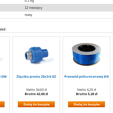
0.1
kg
12 miesięcy
nowy
nież
4 GW
Złączka prosta 25x3/4 GZ
Przewód poliuretanowy 8/6
Netto
34,63 zł
Netto
4,29 zł
Brutto
42,60 zł
Brutto
5,28 zł
Dodaj do koszyka
Dodaj do koszyka