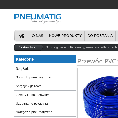
O NAS
NOWE PRODUKTY
DO POBRANIA
Jesteś tutaj
Strona główna
Przewody, węże, zwijadła
Tech
Przewód PVC
Kategorie
Sprężarki
Siłowniki pneumatyczne
Sprężyny gazowe
Zawory i elektrozawory
Uzdatnianie powietrza
Narzędzia pneumatyczne