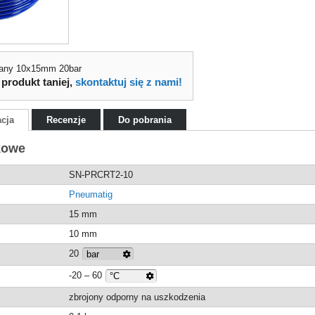
any 10x15mm 20bar
 produkt taniej,
skontaktuj się z nami!
acja
Recenzje
Do pobrania
kowe
SN-PRCRT2-10
Pneumatig
15 mm
10 mm
20
-20 – 60
zbrojony odporny na uszkodzenia