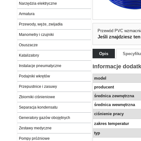
Narzędzia elektryczne
Armatura
Przewody, węże, zwijadła
Przewód PVC wzmacni
Manometry i czujniki
Jeśli znajdziesz ten
Osuszacze
Opis
Specyfik
Katalizatory
Informacje dodat
Instalacje pneumatyczne
Podajniki wkrętów
model
Przepustnice i zasuwy
producent
średnica zewnętrzna
Zbiorniki ciśnieniowe
średnica wewnętrzna
Separacja kondensatu
ciśnienie pracy
Generatory gazów obojętnych
zakres temperatur
Zestawy medyczne
typ
Pompy próżniowe