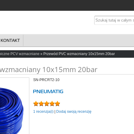
KONTAKT
niczne PCV wzmacniane
Przewód PVC wzmacniany 10x15mm 20bar
 wzmacniany 10x15mm 20bar
SN-PRCRT2-10
1 recenzja(i)
|
Dodaj swoją recenzję