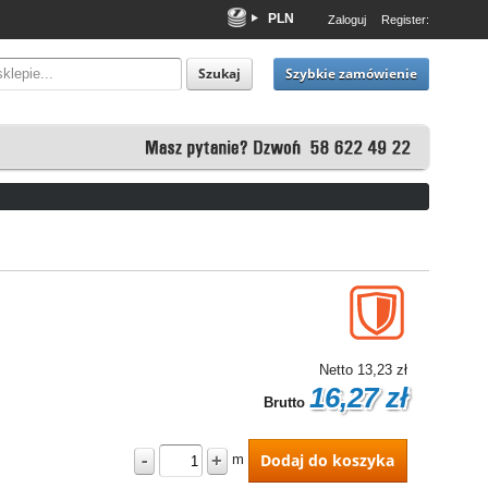
PLN
Zaloguj
Register:
EUR
USD
Szybkie zamówienie
Szukaj
Netto
13,23 zł
16,27 zł
Brutto
-
+
Dodaj do koszyka
m