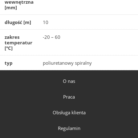
wewnętrzna
[mm]
długość [m]
10
zakres
-20 – 60
temperatur
[°C]
typ
poliuretanowy spiralny
O nas
Praca
Obsługa klienta
Regulamin