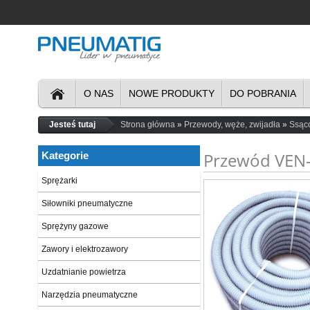
O NAS
NOWE PRODUKTY
DO POBRANIA
Jesteś tutaj
Strona główna
Przewody, węże, zwijadła
Ssąco
Przewód VEN-
Kategorie
Sprężarki
Siłowniki pneumatyczne
Sprężyny gazowe
Zawory i elektrozawory
Uzdatnianie powietrza
Narzędzia pneumatyczne