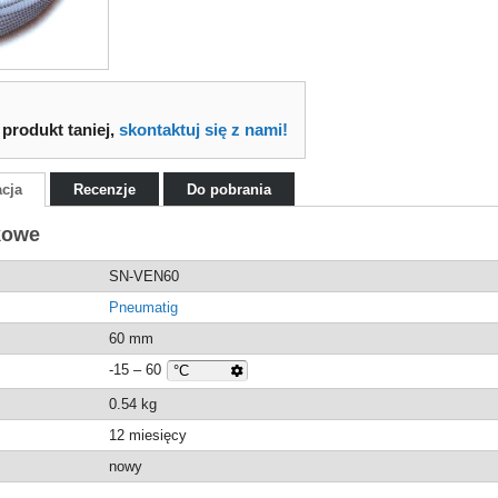
 produkt taniej,
skontaktuj się z nami!
acja
Recenzje
Do pobrania
kowe
SN-VEN60
Pneumatig
60 mm
-15 – 60
0.54
kg
12 miesięcy
nowy