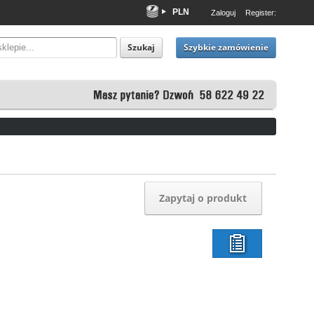
PLN
Zaloguj
Register:
EUR
USD
Szybkie zamówienie
Szukaj
Zapytaj o produkt
listy
życzeń