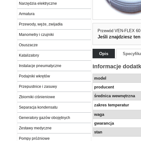
Narzędzia elektryczne
Armatura
Przewody, węże, zwijadła
Przewód VEN-FLEX 60
Manometry i czujniki
Jeśli znajdziesz ten
Osuszacze
Opis
Specyfik
Katalizatory
Informacje dodat
Instalacje pneumatyczne
Podajniki wkrętów
model
Przepustnice i zasuwy
producent
średnica wewnętrzna
Zbiorniki ciśnieniowe
zakres temperatur
Separacja kondensatu
waga
Generatory gazów obojętnych
gwarancja
Zestawy medyczne
stan
Pompy próżniowe