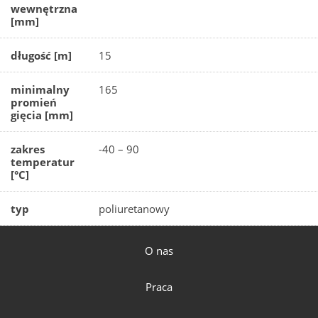
wewnętrzna
[mm]
długość [m]
15
minimalny
165
promień
gięcia [mm]
zakres
-40 – 90
temperatur
[°C]
typ
poliuretanowy
O nas
Praca