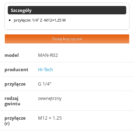
Szczegóły
przyłącze: 1/4″ Z -M12×1,25 W
Dodaj listy życzeń
model
MAN-R02
producent
Hi-Tech
przyłącze
G 1/4″
rodzaj
zewnętrzny
gwintu
przyłącze
M12 × 1.25
(r)