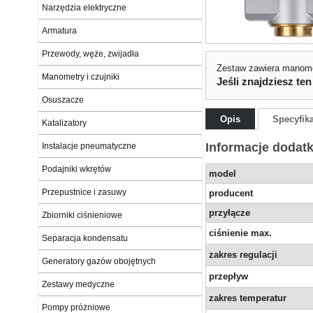
Narzędzia elektryczne
Armatura
Przewody, węże, zwijadła
Zestaw zawiera manome
Manometry i czujniki
Jeśli znajdziesz ten
Osuszacze
Opis
Specyfik
Katalizatory
Informacje dodat
Instalacje pneumatyczne
Podajniki wkrętów
model
Przepustnice i zasuwy
producent
przyłącze
Zbiorniki ciśnieniowe
ciśnienie max.
Separacja kondensatu
zakres regulacji
Generatory gazów obojętnych
przepływ
Zestawy medyczne
zakres temperatur
Pompy próżniowe