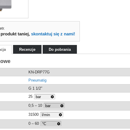
tr.
 produkt taniej,
skontaktuj się z nami!
acja
Recenzje
Do pobrania
kowe
KN-DRP77G
Pneumatig
G 1 1/2″
25
0,5 – 10
31500
0 – 60