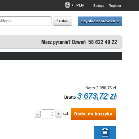
PLN
Zaloguj
Register:
EUR
USD
Szybkie zamówienie
Szukaj
Netto
2 986,76 zł
3 673,72 zł
Brutto
-
+
Dodaj do koszyka
szt.