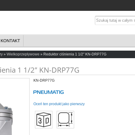
KONTAKT
ry
Wielkoprzepływowe
Reduktor ciśnienia 1 1/2″ KN-DRP77G
nienia 1 1/2″ KN-DRP77G
KN-DRP77G
Oceń ten produkt jako pierwszy