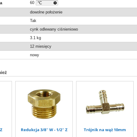
60
ra
dowolne położenie
Tak
cynk odlewany ciśnieniowo
3.1
kg
12 miesięcy
nowy
nież
 Z
Redukcja 3/8″ W - 1/2″ Z
Trójnik na wąż 10mm