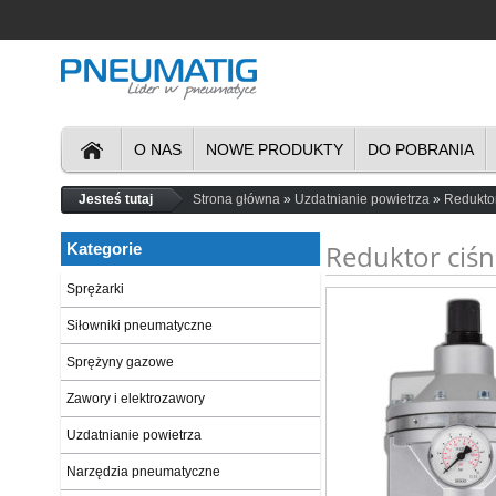
O NAS
NOWE PRODUKTY
DO POBRANIA
Jesteś tutaj
Strona główna
Uzdatnianie powietrza
Redukto
Reduktor ciś
Kategorie
Sprężarki
Siłowniki pneumatyczne
Sprężyny gazowe
Zawory i elektrozawory
Uzdatnianie powietrza
Narzędzia pneumatyczne