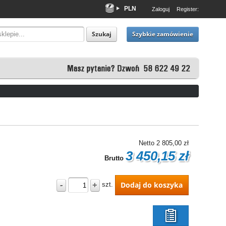
PLN
Zaloguj
Register:
EUR
USD
Szybkie zamówienie
Szukaj
Netto
2 805,00 zł
3 450,15 zł
Brutto
-
+
Dodaj do koszyka
szt.