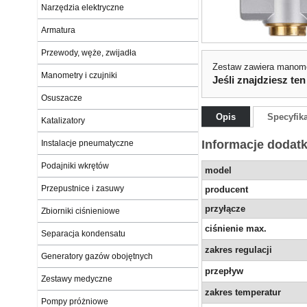
Narzędzia elektryczne
Armatura
Przewody, węże, zwijadła
Zestaw zawiera manome
Manometry i czujniki
Jeśli znajdziesz ten
Osuszacze
Opis
Specyfik
Katalizatory
Informacje dodat
Instalacje pneumatyczne
Podajniki wkrętów
model
Przepustnice i zasuwy
producent
przyłącze
Zbiorniki ciśnieniowe
ciśnienie max.
Separacja kondensatu
zakres regulacji
Generatory gazów obojętnych
przepływ
Zestawy medyczne
zakres temperatur
Pompy próżniowe