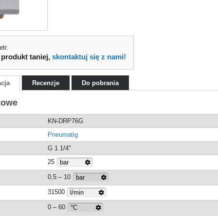
tr.
 produkt taniej,
skontaktuj się z nami!
acja
Recenzje
Do pobrania
kowe
KN-DRP76G
Pneumatig
G 1 1/4″
25
0,5 – 10
31500
0 – 60