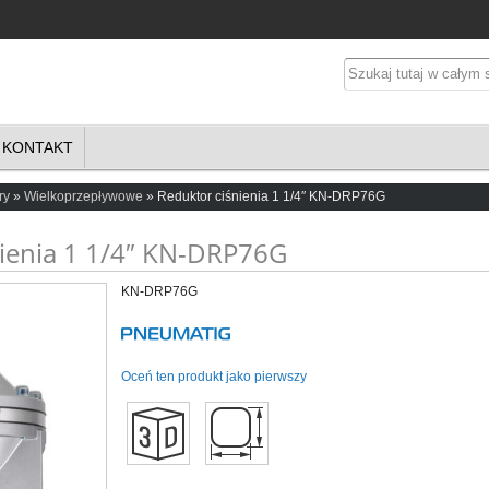
KONTAKT
ry
Wielkoprzepływowe
Reduktor ciśnienia 1 1/4″ KN-DRP76G
nienia 1 1/4″ KN-DRP76G
KN-DRP76G
Oceń ten produkt jako pierwszy