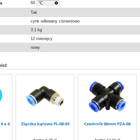
60
ra
Tak
cynk odlewany ciśnieniowo
3.1
kg
12 miesięcy
nowy
nież
6 x 4
Złączka kątowa PL-08-03
Czwórnik 06mm PZA-06