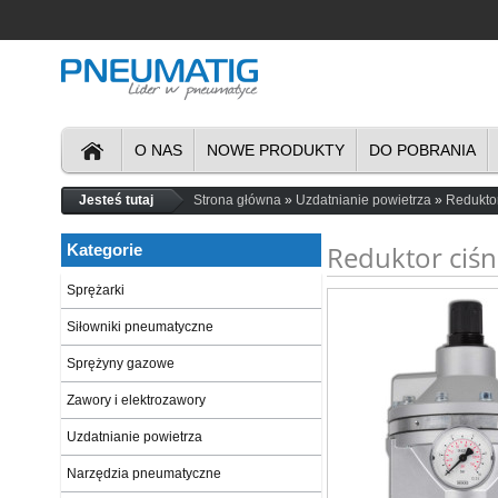
O NAS
NOWE PRODUKTY
DO POBRANIA
Jesteś tutaj
Strona główna
Uzdatnianie powietrza
Redukto
Reduktor ciś
Kategorie
Sprężarki
Siłowniki pneumatyczne
Sprężyny gazowe
Zawory i elektrozawory
Uzdatnianie powietrza
Narzędzia pneumatyczne