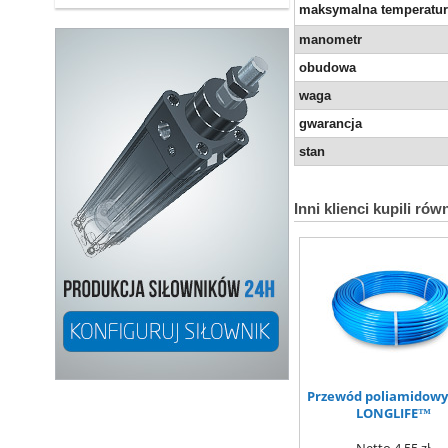
maksymalna temperatu
manometr
obudowa
waga
gwarancja
stan
Inni klienci kupili rów
Przewód poliamidowy 
LONGLIFE™