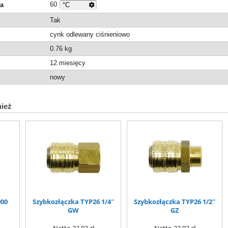
60
ra
Tak
cynk odlewany ciśnieniowo
0.76
kg
12 miesięcy
nowy
nież
000
Szybkozłączka TYP26 1/4″
Szybkozłączka TYP26 1/2″
GW
GZ