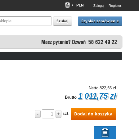
PLN
Zaloguj
Register:
EUR
USD
Szybkie zamówienie
Szukaj
Netto
822,56 zł
1 011,75 zł
Brutto
-
+
Dodaj do koszyka
szt.