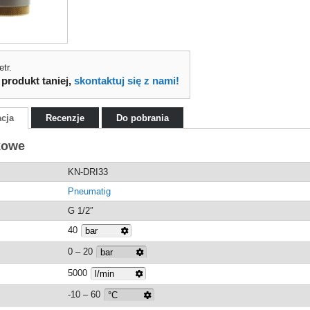
tr.
 produkt taniej,
skontaktuj się z nami!
acja
Recenzje
Do pobrania
kowe
KN-DRI33
Pneumatig
G 1/2″
40
0 – 20
5000
-10 – 60