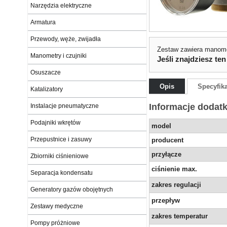
Narzędzia elektryczne
Armatura
Przewody, węże, zwijadła
Zestaw zawiera manome
Manometry i czujniki
Jeśli znajdziesz ten
Osuszacze
Opis
Specyfik
Katalizatory
Informacje dodat
Instalacje pneumatyczne
Podajniki wkrętów
model
Przepustnice i zasuwy
producent
przyłącze
Zbiorniki ciśnieniowe
ciśnienie max.
Separacja kondensatu
zakres regulacji
Generatory gazów obojętnych
przepływ
Zestawy medyczne
zakres temperatur
Pompy próżniowe