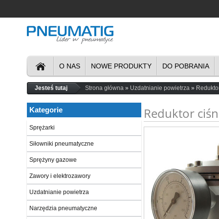
O NAS
NOWE PRODUKTY
DO POBRANIA
Jesteś tutaj
Strona główna
Uzdatnianie powietrza
Redukto
Reduktor ciśn
Kategorie
Sprężarki
Siłowniki pneumatyczne
Sprężyny gazowe
Zawory i elektrozawory
Uzdatnianie powietrza
Narzędzia pneumatyczne