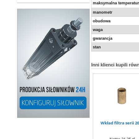
maksymalna temperatu
manometr
obudowa
waga
gwarancja
stan
Inni klienci kupili rów
Wkład filtra serii 2