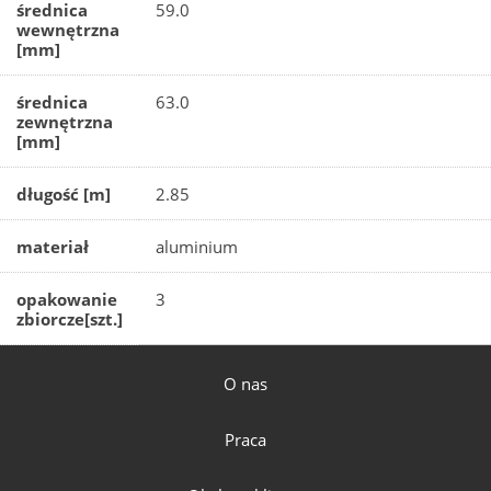
średnica
59.0
wewnętrzna
[mm]
średnica
63.0
zewnętrzna
[mm]
długość [m]
2.85
materiał
aluminium
opakowanie
3
zbiorcze[szt.]
O nas
Praca