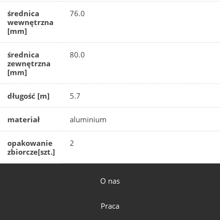
średnica
76.0
wewnętrzna
[mm]
średnica
80.0
zewnętrzna
[mm]
długość [m]
5.7
materiał
aluminium
opakowanie
2
zbiorcze[szt.]
O nas
Praca