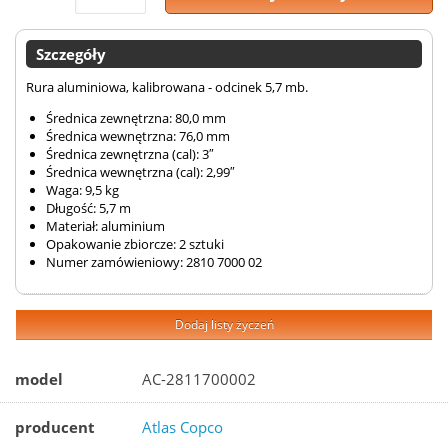
Szczegóły
Rura aluminiowa, kalibrowana - odcinek 5,7 mb.
Średnica zewnętrzna: 80,0 mm
Średnica wewnętrzna: 76,0 mm
Średnica zewnętrzna (cal): 3″
Średnica wewnętrzna (cal): 2,99″
Waga: 9,5 kg
Długość: 5,7 m
Materiał: aluminium
Opakowanie zbiorcze: 2 sztuki
Numer zamówieniowy: 2810 7000 02
Dodaj listy życzeń
model
AC-2811700002
producent
Atlas Copco