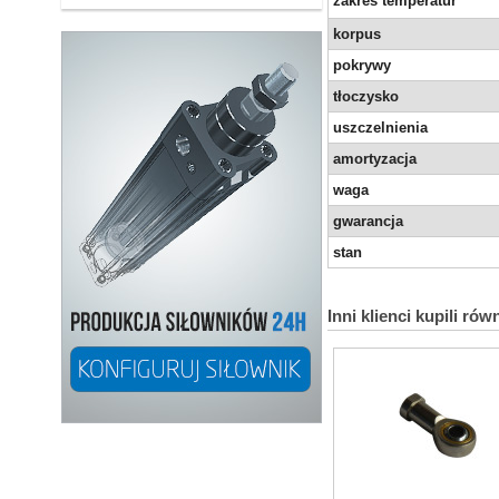
zakres temperatur
korpus
pokrywy
tłoczysko
uszczelnienia
amortyzacja
waga
gwarancja
stan
Inni klienci kupili rów