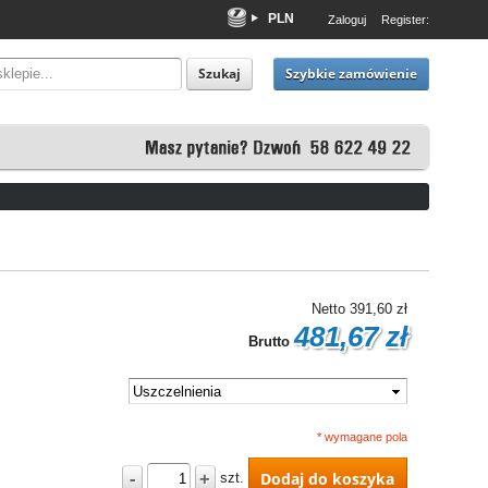
PLN
Zaloguj
Register:
EUR
USD
Szybkie zamówienie
Szukaj
Netto
391,60 zł
481,67 zł
Brutto
* wymagane pola
-
+
Dodaj do koszyka
szt.