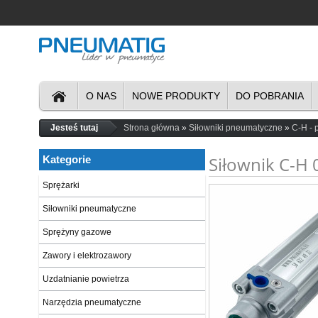
O NAS
NOWE PRODUKTY
DO POBRANIA
Jesteś tutaj
Strona główna
Siłowniki pneumatyczne
C-H - 
Siłownik C-H 
Kategorie
Sprężarki
Siłowniki pneumatyczne
Sprężyny gazowe
Zawory i elektrozawory
Uzdatnianie powietrza
Narzędzia pneumatyczne