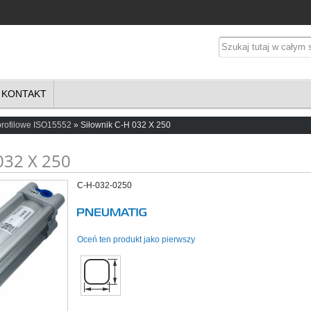
KONTAKT
profilowe ISO15552
Siłownik C-H 032 X 250
032 X 250
C-H-032-0250
Oceń ten produkt jako pierwszy