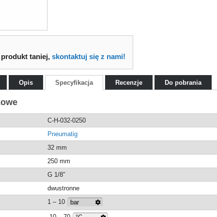
 produkt taniej,
skontaktuj się z nami!
Opis
Specyfikacja
Recenzje
Do pobrania
kowe
C-H-032-0250
Pneumatig
32 mm
250 mm
G 1/8″
dwustronne
1 – 10
-10 – 70