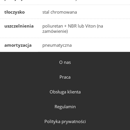
tłoczysko
stal chromowana
uszczelnienia
poliuretan + NBR lub Viton (na
zamówienie)
amortyzacja
pneumatyczna
O nas
Praca
Obsługa klienta
Regulamin
Polityka prywatności