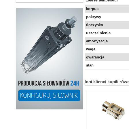
zakres temperatur
korpus
pokrywy
tłoczysko
uszczelnienia
amortyzacja
waga
gwarancja
stan
Inni klienci kupili rów