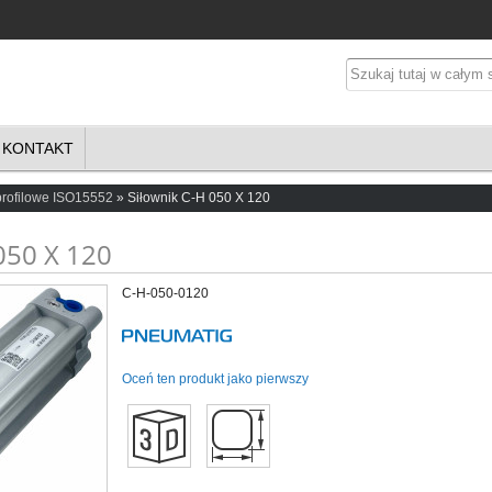
KONTAKT
profilowe ISO15552
Siłownik C-H 050 X 120
050 X 120
C-H-050-0120
Oceń ten produkt jako pierwszy