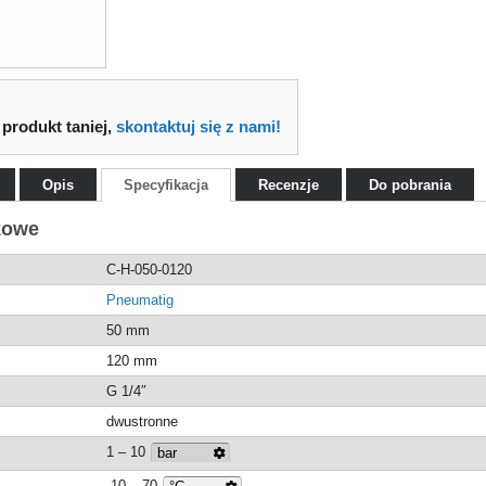
 produkt taniej,
skontaktuj się z nami!
Opis
Specyfikacja
Recenzje
Do pobrania
kowe
C-H-050-0120
Pneumatig
50 mm
120 mm
G 1/4″
dwustronne
1 – 10
-10 – 70