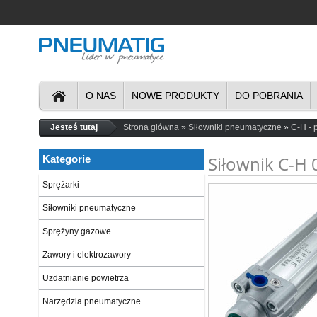
O NAS
NOWE PRODUKTY
DO POBRANIA
Jesteś tutaj
Strona główna
Siłowniki pneumatyczne
C-H - 
Siłownik C-H 
Kategorie
Sprężarki
Siłowniki pneumatyczne
Sprężyny gazowe
Zawory i elektrozawory
Uzdatnianie powietrza
Narzędzia pneumatyczne