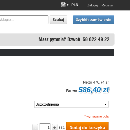
PLN
Zaloguj
Register:
EUR
USD
Szybkie zamówienie
Szukaj
Netto
476,74 zł
586,40 zł
Brutto
* wymagane pola
-
+
Dodaj do koszyka
szt.