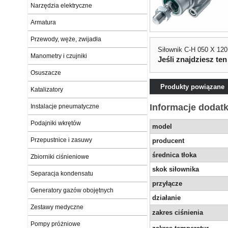
Narzędzia elektryczne
Armatura
Przewody, węże, zwijadła
Siłownik C-H 050 X 120
Manometry i czujniki
Jeśli znajdziesz ten
Osuszacze
Produkty powiązane
Katalizatory
Informacje dodat
Instalacje pneumatyczne
Podajniki wkrętów
model
Przepustnice i zasuwy
producent
średnica tłoka
Zbiorniki ciśnieniowe
skok siłownika
Separacja kondensatu
przyłącze
Generatory gazów obojętnych
działanie
Zestawy medyczne
zakres ciśnienia
Pompy próżniowe