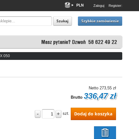
PLN
Zaloguj
Register:
EUR
USD
Szybkie zamówienie
Szukaj
 X 050
Netto
273,55 zł
336,47 zł
Brutto
-
+
Dodaj do koszyka
szt.