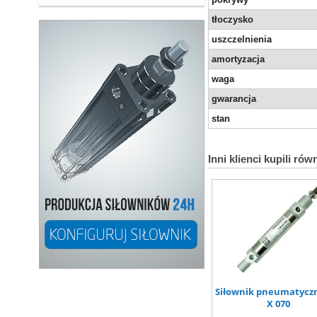
tłoczysko
uszczelnienia
amortyzacja
waga
gwarancja
stan
Inni klienci kupili rów
Siłownik pneumatyczn
X 070