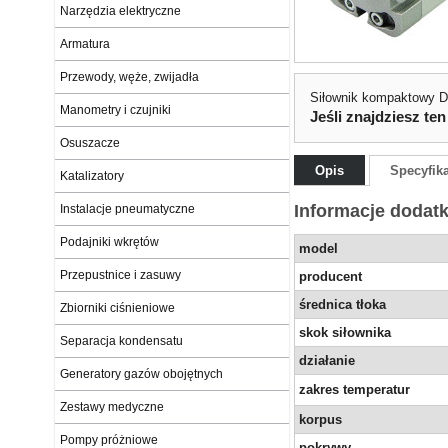
Narzędzia elektryczne
Armatura
Przewody, węże, zwijadła
Siłownik kompaktowy 
Manometry i czujniki
Jeśli znajdziesz ten
Osuszacze
Opis
Specyfik
Katalizatory
Informacje dodat
Instalacje pneumatyczne
Podajniki wkrętów
model
Przepustnice i zasuwy
producent
średnica tłoka
Zbiorniki ciśnieniowe
skok siłownika
Separacja kondensatu
działanie
Generatory gazów obojętnych
zakres temperatur
Zestawy medyczne
korpus
Pompy próżniowe
pokrywy