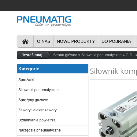
O NAS
NOWE PRODUKTY
DO POBRANIA
Jesteś tutaj
Strona główna
Siłowniki pneumatyczne
C-D -
Siłownik kom
Kategorie
Sprężarki
Siłowniki pneumatyczne
Sprężyny gazowe
Zawory i elektrozawory
Uzdatnianie powietrza
Narzędzia pneumatyczne