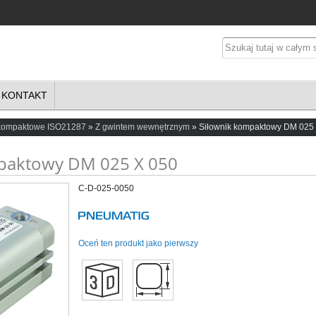
KONTAKT
 kompaktowe ISO21287
Z gwintem wewnętrznym
Siłownik kompaktowy DM 025
paktowy DM 025 X 050
C-D-025-0050
Oceń ten produkt jako pierwszy