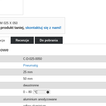
DM 025 X 050
 produkt taniej,
skontaktuj się z nami!
acja
Recenzje
Do pobrania
kowe
C-D-025-0050
Pneumatig
25 mm
50 mm
dwustronne
0 – 80
aluminium anodyzowane
odlew aluminium