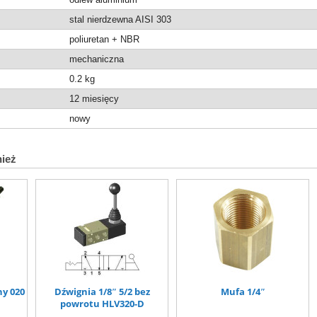
stal nierdzewna AISI 303
poliuretan + NBR
mechaniczna
0.2
kg
12 miesięcy
nowy
nież
y 020
Dźwignia 1/8″ 5/2 bez
Mufa 1/4″
powrotu HLV320-D