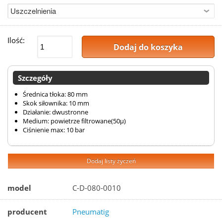
Ilość:
Dodaj do koszyka
Szczegóły
Średnica tłoka: 80 mm
Skok siłownika: 10 mm
Działanie: dwustronne
Medium: powietrze filtrowane(50µ)
Ciśnienie max: 10 bar
Dodaj listy życzeń
model
C-D-080-0010
producent
Pneumatig