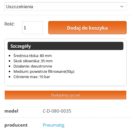
Ilość:
Dodaj do koszyka
Szczegóły
Średnica tłoka: 80 mm
Skok siłownika: 35 mm
Działanie: dwustronne
Medium: powietrze filtrowane(50µ)
Ciśnienie max: 10 bar
Dodaj listy życzeń
model
C-D-080-0035
producent
Pneumatig