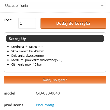
Ilość:
Dodaj do koszyka
Szczegóły
Średnica tłoka: 80 mm
Skok siłownika: 40 mm
Działanie: dwustronne
Medium: powietrze filtrowane(50µ)
Ciśnienie max: 10 bar
Dodaj listy życzeń
model
C-D-080-0040
producent
Pneumatig