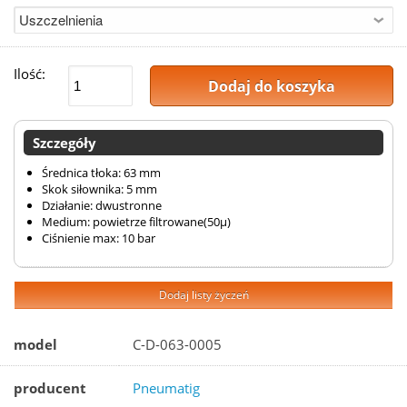
Ilość:
Dodaj do koszyka
Szczegóły
Średnica tłoka: 63 mm
Skok siłownika: 5 mm
Działanie: dwustronne
Medium: powietrze filtrowane(50µ)
Ciśnienie max: 10 bar
Dodaj listy życzeń
model
C-D-063-0005
producent
Pneumatig