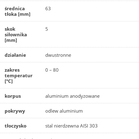
średnica
63
tłoka [mm]
skok
5
siłownika
[mm]
działanie
dwustronne
zakres
0 – 80
temperatur
[°C]
korpus
aluminium anodyzowane
pokrywy
odlew aluminium
tłoczysko
stal nierdzewna AISI 303